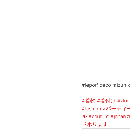
▼leporf deco mizuhik
________________
#着物
#着付け
#kim
#fashion
#パーティ
ル
#couture
#japan
#
ド承ります