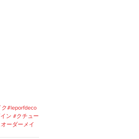
イク
#leporfdeco
ザイン
#クチュー
スオーダーメイ