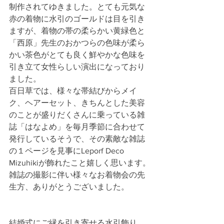
制作されてゆきました。とても元気な
赤の着物に水引のゴールドは目を引き
ますが、着物の帯の柔らかい黄緑色と
「西原」先生のおかつらの色味が柔ら
かい茶色がとても良く鮮やかな色味を
引き立て女性らしい演出になっており
ました。
百日草では、様々な帯結びからメイ
ク、ヘアーセット、きちんとした美容
のことが盛りだくさんに乗っている雑
誌「はなよめ」を毎月季節に合わせて
発行しているそうで、その素敵な雑誌
の１ページを見事にLeporf Deco 
Mizuhikiが飾れたこと嬉しく思います。
雑誌の撮影に伴い様々なお着物会の先
生方、ありがとうございました。
結婚式にご縁を引き寄せる水引飾り