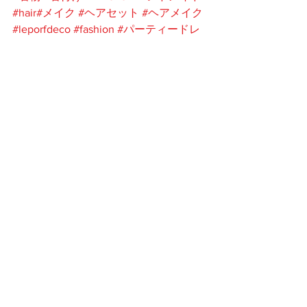
#hair
#メイク
#ヘアセット
#ヘアメイク
#leporfdeco
#fashion
#パーティードレ
ス
#ファションショー
#企画
#プロデゥ
ース
#デザイン
#クチュール
#couture
#japan
#headpiece
#ヘッドピース
#ヘッ
ドドレス
#ヘッドドレスオーダーメイ
ド承ります
すべて表示
最新記事