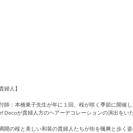
貴婦人】 
付師：本橋東子先生が年に１回、桜が咲く季節に開催し
orf Decoが貴婦人方のヘアーデコレーションの演出を
満開の桜と美しい和装の貴婦人たちが街を颯爽と歩く姿