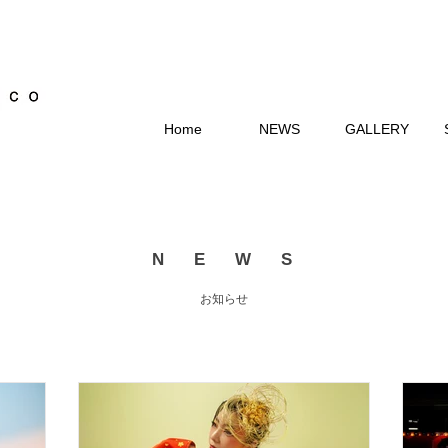
Home
NEWS
GALLERY
N E W S
​お知らせ