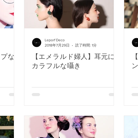
Leporf Deco
2018年7月29日
読了時間: 1分
ープな
【エメラルド婦人】耳元に
カラフルな囁き