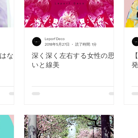
Leporf Deco
2018年5月27日
読了時間: 1分
「はなよ
深く深く左右する女性の思
【
いと線美