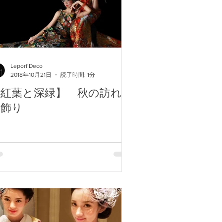
Leporf Deco
2018年10月21日
読了時間: 1分
【紅葉と深緑】 秋の訪れ水
引飾り